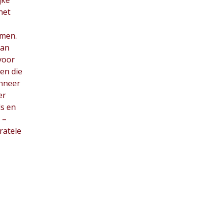
jke
het
men.
van
 voor
gen die
anneer
er
ls en
 –
ratele