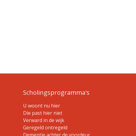
Scholingsprogramma's
U woont nu hier
Die past hier niet
Verward in de wijk
Geregeld ontregeld
Dementie achter de voordeur