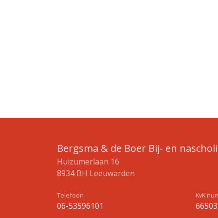
Bergsma & de Boer Bij- en naschol
Huizumerlaan 16
8934 BH Leeuwarden
Telefoon
KvK nu
06-53596101
66503