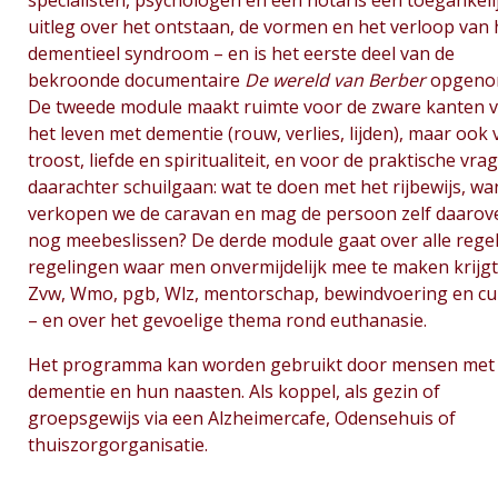
specialisten, psychologen en een notaris een toegankeli
uitleg over het ontstaan, de vormen en het verloop van 
dementieel syndroom – en is het eerste deel van de
bekroonde documentaire
De wereld van Berber
opgeno
De tweede module maakt ruimte voor de zware kanten 
het leven met dementie (rouw, verlies, lijden), maar ook
troost, liefde en spiritualiteit, en voor de praktische vra
daarachter schuilgaan: wat te doen met het rijbewijs, w
verkopen we de caravan en mag de persoon zelf daarov
nog meebeslissen? De derde module gaat over alle rege
regelingen waar men onvermijdelijk mee te maken krijgt
Zvw, Wmo, pgb, Wlz, mentorschap, bewindvoering en cu
– en over het gevoelige thema rond euthanasie.
Het programma kan worden gebruikt door mensen met
dementie en hun naasten. Als koppel, als gezin of
groepsgewijs via een Alzheimercafe, Odensehuis of
thuiszorgorganisatie.