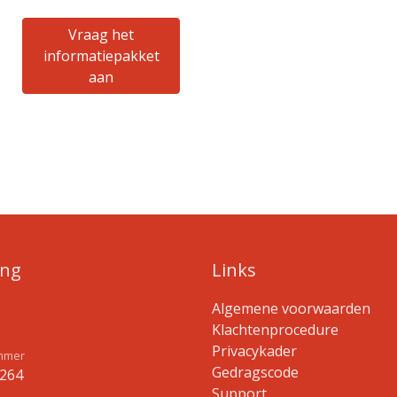
Vraag het
informatiepakket
aan
ing
Links
Algemene voorwaarden
Klachtenprocedure
Privacykader
mmer
Gedragscode
264
Support