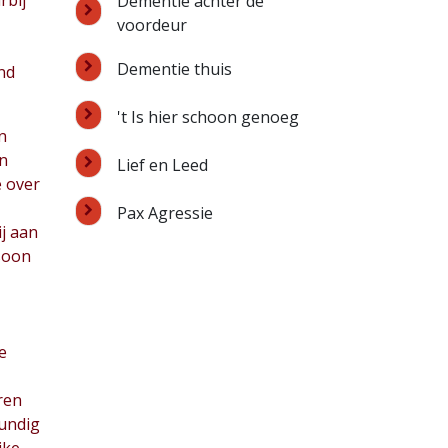
rbij
Dementie achter de
voordeur
Dementie thuis
end
't Is hier schoon genoeg
n
én
Lief en Leed
 over
Pax Agressie
j aan
soon
e
ren
kundig