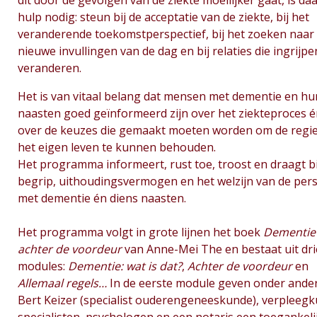
dit door de gevolgen van de ziekte moeilijker gaat, is daa
hulp nodig: steun bij de acceptatie van de ziekte, bij het
veranderende toekomstperspectief, bij het zoeken naar
nieuwe invullingen van de dag en bij relaties die ingrijp
veranderen.
Het is van vitaal belang dat mensen met dementie en hu
naasten goed geïnformeerd zijn over het ziekteproces 
over de keuzes die gemaakt moeten worden om de regie
het eigen leven te kunnen behouden.
Het programma informeert, rust toe, troost en draagt bi
begrip, uithoudingsvermogen en het welzijn van de per
met dementie én diens naasten.
Het programma volgt in grote lijnen het boek
Dementie
achter de voordeur
van Anne-Mei The en bestaat uit dri
modules:
Dementie: wat is dat?
,
Achter de voordeur
en
Allemaal regels…
In de eerste module geven onder ande
Bert Keizer (specialist ouderengeneeskunde), verpleeg