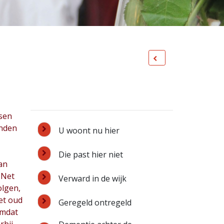
nsen
enden
U woont nu hier
Die past hier niet
van
 Net
Verward in de wijk
olgen,
et oud
Geregeld ontregeld
Omdat