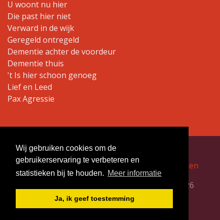
U woont nu hier
Die past hier niet
Verward in de wijk
Geregeld ontregeld
Dementie achter de voordeur
Dementie thuis
't Is hier schoon genoeg
Lief en Leed
Pax Agressie
Wij gebruiken cookies om de
gebruikerservaring te verbeteren en
Privacyverklaring
Algemene voorwaarden
statistieken bij te houden.
Meer informatie
Bergsma & de Boer Bij- en nascholing ©
2026
Ja, ik geef toestemming
Ontwerp en realisatie door Boks Webdesign