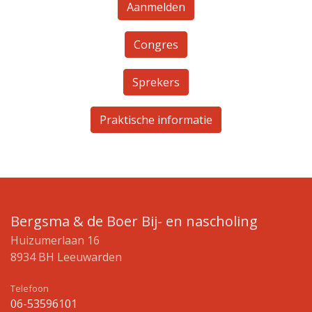
Aanmelden
Congres
Sprekers
Praktische informatie
Bergsma & de Boer Bij- en nascholing
Huizumerlaan 16
8934 BH Leeuwarden
Telefoon
06-53596101